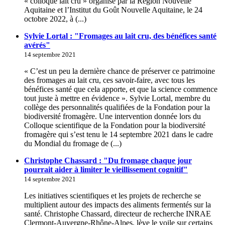
« colloque lait cru » organisé par la Région Nouvelle
Aquitaine et l’Institut du Goût Nouvelle Aquitaine, le 24
octobre 2022, à (...)
Sylvie Lortal : "Fromages au lait cru, des bénéfices santé
avérés"
14 septembre 2021
« C’est un peu la dernière chance de préserver ce patrimoine
des fromages au lait cru, ces savoir-faire, avec tous les
bénéfices santé que cela apporte, et que la science commence
tout juste à mettre en évidence ». Sylvie Lortal, membre du
collège des personnalités qualifiées de la Fondation pour la
biodiversité fromagère. Une intervention donnée lors du
Colloque scientifique de la Fondation pour la biodiversité
fromagère qui s’est tenu le 14 septembre 2021 dans le cadre
du Mondial du fromage de (...)
Christophe Chassard : "Du fromage chaque jour
pourrait aider à limiter le vieillissement cognitif"
14 septembre 2021
Les initiatives scientifiques et les projets de recherche se
multiplient autour des impacts des aliments fermentés sur la
santé. Christophe Chassard, directeur de recherche INRAE
Clermont-Auvergne-Rhône-Alpes, lève le voile sur certains