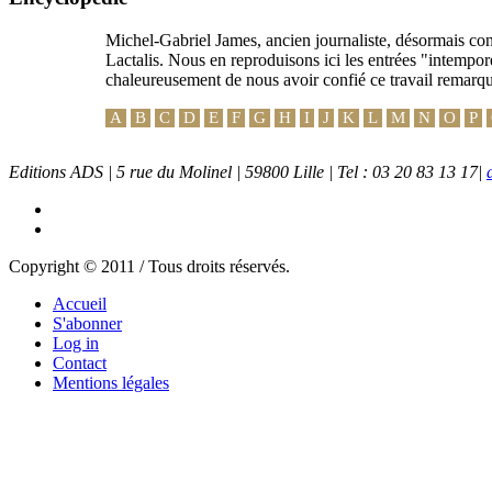
Michel-Gabriel James, ancien journaliste, désormais cons
Lactalis. Nous en reproduisons ici les entrées "intempore
chaleureusement de nous avoir confié ce travail remarq
A
B
C
D
E
F
G
H
I
J
K
L
M
N
O
P
Editions ADS | 5 rue du Molinel | 59800 Lille | Tel : 03 20 83 13 17|
Copyright © 2011 / Tous droits réservés.
Accueil
S'abonner
Log in
Contact
Mentions légales