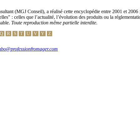
ultant (MGJ Conseil), a réalisé cette encyclopédie entre 2001 et 2006 ;
lles" : celles que l’actualité, l’évolution des produits ou la réglementa
uable.
Toute reproduction même partielle interdite.
Q
R
S
T
U
V
Y
Z
abo@professionfromager.com