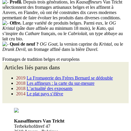
Profil.
Depuis trois générations, les
Kaasaffineurs
Van Tricht
sélectionnent des fromages artisanaux belges et les affinent à
Anvers, en Flandre, où ont été construites dix caves modernes
permettant de faire évoluer les produits dans diverses conditions.
Offre.
Large variété de produits belges. Parmi eux, le
OG
Kristal
(pâte dure affinée au minimum 18 mois), le
Kato
, qui
s’inspire du
Cathare
français, ou le
Cabriolait
, un type abbaye au
lait cru bio.
Quoi de neuf ?
OG Goat
, la version caprine du
Kristal
, ou le
Drunk Devil
, un fromage affiné dans la bière
Duvel
.
Fromages de tradition belges et européens
Articles liés parus dans
2019
La Fromagerie des Frères Bernard se dédouble
2018
Les affineurs : la carte du sur-mesure
2018
L’actualité des exposants
2014
Le plat pays s’élève
Kaasaffineurs Van Tricht
Terbekehofdreef 47