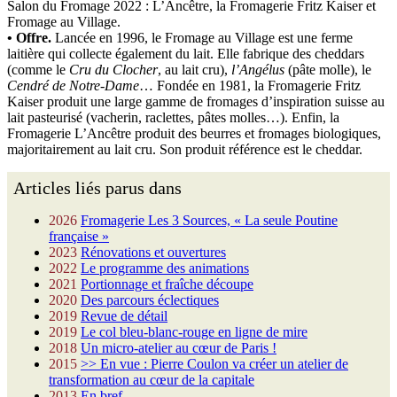
Salon du Fromage 2022 : L’Ancêtre, la Fromagerie Fritz Kaiser et
Fromage au Village.
• Offre.
Lancée en 1996, le Fromage au Village est une ferme
laitière qui collecte également du lait. Elle fabrique des cheddars
(comme le
Cru du Clocher
, au lait cru),
l’Angélus
(pâte molle), le
Cendré de Notre-Dame
… Fondée en 1981, la Fromagerie Fritz
Kaiser produit une large gamme de fromages d’inspiration suisse au
lait pasteurisé (vacherin, raclettes, pâtes molles…). Enfin, la
Fromagerie L’Ancêtre produit des beurres et fromages biologiques,
majoritairement au lait cru. Son produit référence est le cheddar.
Articles liés parus dans
2026
Fromagerie Les 3 Sources, « La seule Poutine
française »
2023
Rénovations et ouvertures
2022
Le programme des animations
2021
Portionnage et fraîche découpe
2020
Des parcours éclectiques
2019
Revue de détail
2019
Le col bleu-blanc-rouge en ligne de mire
2018
Un micro-atelier au cœur de Paris !
2015
>> En vue : Pierre Coulon va créer un atelier de
transformation au cœur de la capitale
2013
En bref