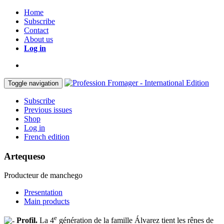
Home
Subscribe
Contact
About us
Log in
Toggle navigation
Subscribe
Previous issues
Shop
Log in
French edition
Artequeso
Producteur de manchego
Presentation
Main products
e
Profil.
La 4
génération de la famille Álvarez tient les rênes de