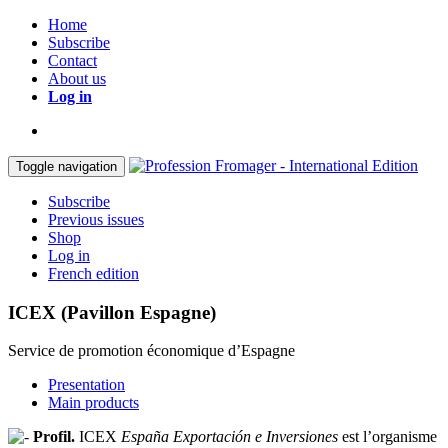
Home
Subscribe
Contact
About us
Log in
Toggle navigation
Subscribe
Previous issues
Shop
Log in
French edition
ICEX (Pavillon Espagne)
Service de promotion économique d’Espagne
Presentation
Main products
Profil.
ICEX
España Exportación e Inversiones
est l’organisme