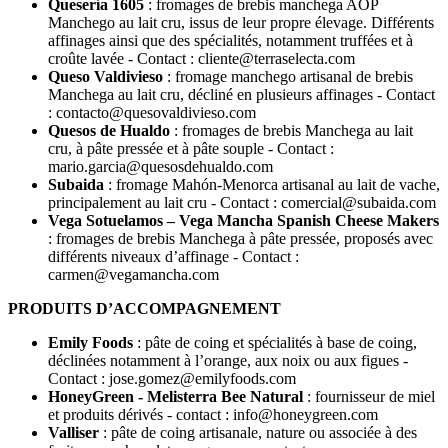
Quesería 1605
: fromages de brebis manchega AOP
Manchego au lait cru, issus de leur propre élevage. Différents
affinages ainsi que des spécialités, notamment truffées et à
croûte lavée - Contact : cliente@terraselecta.com
Queso Valdivieso
: fromage manchego artisanal de brebis
Manchega au lait cru, décliné en plusieurs affinages - Contact
: contacto@quesovaldivieso.com
Quesos de Hualdo
: fromages de brebis Manchega au lait
cru, à pâte pressée et à pâte souple - Contact :
mario.garcia@quesosdehualdo.com
Subaida
: fromage Mahón-Menorca artisanal au lait de vache,
principalement au lait cru - Contact : comercial@subaida.com
Vega Sotuelamos – Vega Mancha Spanish Cheese Makers
: fromages de brebis Manchega à pâte pressée, proposés avec
différents niveaux d’affinage - Contact :
carmen@vegamancha.com
PRODUITS D’ACCOMPAGNEMENT
Emily Foods
: pâte de coing et spécialités à base de coing,
déclinées notamment à l’orange, aux noix ou aux figues -
Contact : jose.gomez@emilyfoods.com
HoneyGreen - Melisterra Bee Natural
: fournisseur de miel
et produits dérivés - contact : info@honeygreen.com
Valliser
: pâte de coing artisanale, nature ou associée à des