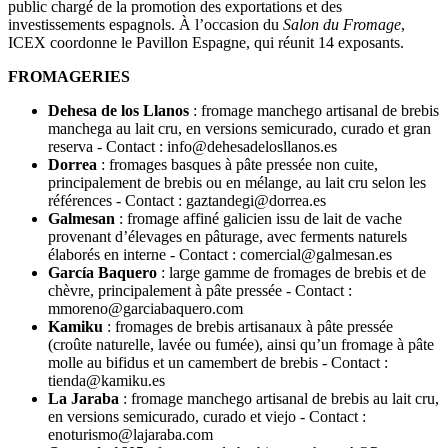
public chargé de la promotion des exportations et des
investissements espagnols. À l’occasion du
Salon du Fromage
,
ICEX coordonne le Pavillon Espagne, qui réunit 14 exposants.
FROMAGERIES
Dehesa de los Llanos
: fromage manchego artisanal de brebis
manchega au lait cru, en versions semicurado, curado et gran
reserva - Contact : info@dehesadelosllanos.es
Dorrea
: fromages basques à pâte pressée non cuite,
principalement de brebis ou en mélange, au lait cru selon les
références - Contact : gaztandegi@dorrea.es
Galmesan
: fromage affiné galicien issu de lait de vache
provenant d’élevages en pâturage, avec ferments naturels
élaborés en interne - Contact : comercial@galmesan.es
García Baquero
: large gamme de fromages de brebis et de
chèvre, principalement à pâte pressée - Contact :
mmoreno@garciabaquero.com
Kamiku
: fromages de brebis artisanaux à pâte pressée
(croûte naturelle, lavée ou fumée), ainsi qu’un fromage à pâte
molle au bifidus et un camembert de brebis - Contact :
tienda@kamiku.es
La Jaraba
: fromage manchego artisanal de brebis au lait cru,
en versions semicurado, curado et viejo - Contact :
enoturismo@lajaraba.com