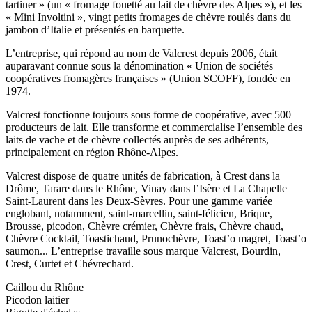
tartiner » (un « fromage fouetté au lait de chèvre des Alpes »), et les
« Mini Involtini », vingt petits fromages de chèvre roulés dans du
jambon d’Italie et présentés en barquette.
L’entreprise, qui répond au nom de Valcrest depuis 2006, était
auparavant connue sous la dénomination « Union de sociétés
coopératives fromagères françaises » (Union SCOFF), fondée en
1974.
Valcrest fonctionne toujours sous forme de coopérative, avec 500
producteurs de lait. Elle transforme et commercialise l’ensemble des
laits de vache et de chèvre collectés auprès de ses adhérents,
principalement en région Rhône-Alpes.
Valcrest dispose de quatre unités de fabrication, à Crest dans la
Drôme, Tarare dans le Rhône, Vinay dans l’Isère et La Chapelle
Saint-Laurent dans les Deux-Sèvres. Pour une gamme variée
englobant, notamment, saint-marcellin, saint-félicien, Brique,
Brousse, picodon, Chèvre crémier, Chèvre frais, Chèvre chaud,
Chèvre Cocktail, Toastichaud, Prunochèvre, Toast’o magret, Toast’o
saumon... L’entreprise travaille sous marque Valcrest, Bourdin,
Crest, Curtet et Chévrechard.
Caillou du Rhône
Picodon laitier