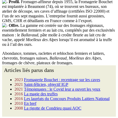
Profil.
Fromager-affineur depuis 1955, la Fromagerie Bouchet
est implantée à Beaumont (74), où se trouvent ses bureaux, son
atelier de découpe, ses caves d’affinage (certifiées ISO 22000) et
l’un de ses sept magasins. L’entreprise fournit aussi grossistes,
GMS, CHR et détaillants en France comme à l’export.
Offre.
La gamme est centrée sur des fromages régionaux,
essentiellement fermiers et au lait cru, complétés par des exclusivités
maison : le
Ballavaud
, pâte molle à croûte fleurie au lait cru de
vache, appelé
Moelleux des Alpes
lorsqu’il est aromatisé à la truffe
ou à l’ail des ours.
Abondance, tommes, raclettes et reblochon fermiers et laitiers,
chevrotin, fromages suisses,
Ballavaud, Moelleux des Alpes
,
fromages de chèvre, plateaux de fromages.
Articles liés parus dans
2023
Fromagerie Bouchet : recentrage sur les caves
2021
Saint-félicien, objectif IGP
2021
Témoignages : le Covid leur a ouvert les yeux
2016
La magie des truffes
2016
Les lauréats du Concours Produits Laitiers National
2010
En bref
2008
La rigotte de Condrieu quasi AOC