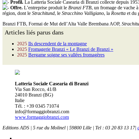
Profil.
La Latteria Sociale Casearia di Branzi collecte depuis 195
Offre.
L’entreprise produit le
Branzi FTB
, un fromage de vache à 
région, dont le
Strachitund
, le
Stracchino Valligiano
, la
Rosetta
et du 
Branzi FTB, Formai de Mut dell’Alta Valle Brembana AOP,
Strachit
Articles liés parus dans
2025
Ils descendent de la montagne
2025
Fromagerie Branzi « Le Branzi de Branzi »
2025
Bergame soigne ses vallées fromagères
Latteria Sociale Casearia di Branzi
Via San Rocco, 41/B
24010 Branzi (BG)
Italie
Tél. : +39 0345 71074
info@formaggiobranzi.com
www.formaggiobranzi.com
Editions ADS | 5 rue du Molinel | 59800 Lille | Tel : 03 20 83 13 17|