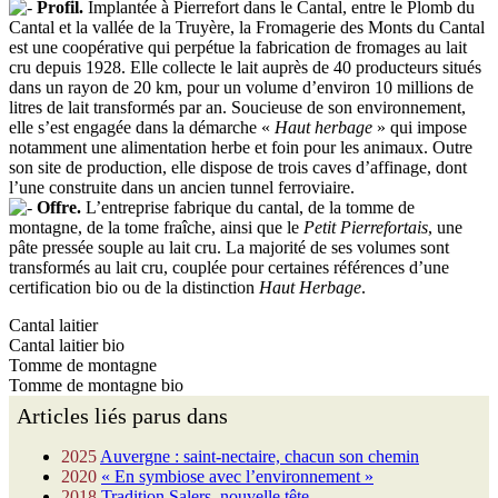
Profil.
Implantée à Pierrefort dans le Cantal, entre le Plomb du
Cantal et la vallée de la Truyère, la Fromagerie des Monts du Cantal
est une coopérative qui perpétue la fabrication de fromages au lait
cru depuis 1928. Elle collecte le lait auprès de 40 producteurs situés
dans un rayon de 20 km, pour un volume d’environ 10 millions de
litres de lait transformés par an. Soucieuse de son environnement,
elle s’est engagée dans la démarche «
Haut herbage
» qui impose
notamment une alimentation herbe et foin pour les animaux. Outre
son site de production, elle dispose de trois caves d’affinage, dont
l’une construite dans un ancien tunnel ferroviaire.
Offre.
L’entreprise fabrique du cantal, de la tomme de
montagne, de la tome fraîche, ainsi que le
Petit Pierrefortais
, une
pâte pressée souple au lait cru. La majorité de ses volumes sont
transformés au lait cru, couplée pour certaines références d’une
certification bio ou de la distinction
Haut Herbage
.
Cantal laitier
Cantal laitier bio
Tomme de montagne
Tomme de montagne bio
Articles liés parus dans
2025
Auvergne : saint-nectaire, chacun son chemin
2020
« En symbiose avec l’environnement »
2018
Tradition Salers, nouvelle tête