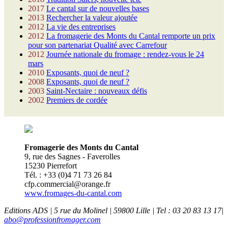
2017
Le cantal sur de nouvelles bases
2013
Rechercher la valeur ajoutée
2012
La vie des entreprises
2012
La fromagerie des Monts du Cantal remporte un prix
pour son partenariat Qualité avec Carrefour
2012
Journée nationale du fromage : rendez-vous le 24
mars
2010
Exposants, quoi de neuf ?
2008
Exposants, quoi de neuf ?
2003
Saint-Nectaire : nouveaux défis
2002
Premiers de cordée
Fromagerie des Monts du Cantal
9, rue des Sagnes - Faverolles
15230 Pierrefort
Tél. : +33 (0)4 71 73 26 84
cfp.commercial@orange.fr
www.fromages-du-cantal.com
Editions ADS | 5 rue du Molinel | 59800 Lille | Tel : 03 20 83 13 17|
abo@professionfromager.com