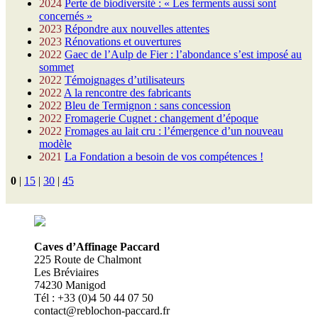
2024
Perte de biodiversité : « Les ferments aussi sont
concernés »
2023
Répondre aux nouvelles attentes
2023
Rénovations et ouvertures
2022
Gaec de l’Aulp de Fier : l’abondance s’est imposé au
sommet
2022
Témoignages d’utilisateurs
2022
A la rencontre des fabricants
2022
Bleu de Termignon : sans concession
2022
Fromagerie Cugnet : changement d’époque
2022
Fromages au lait cru : l’émergence d’un nouveau
modèle
2021
La Fondation a besoin de vos compétences !
0
|
15
|
30
|
45
Caves d’Affinage Paccard
225 Route de Chalmont
Les Bréviaires
74230 Manigod
Tél : +33 (0)4 50 44 07 50
contact@reblochon-paccard.fr