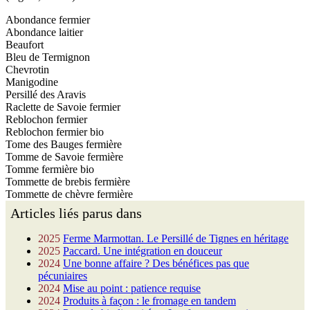
Abondance fermier
Abondance laitier
Beaufort
Bleu de Termignon
Chevrotin
Manigodine
Persillé des Aravis
Raclette de Savoie fermier
Reblochon fermier
Reblochon fermier bio
Tome des Bauges fermière
Tomme de Savoie fermière
Tomme fermière bio
Tommette de brebis fermière
Tommette de chèvre fermière
Articles liés parus dans
2025
Ferme Marmottan. Le Persillé de Tignes en héritage
2025
Paccard. Une intégration en douceur
2024
Une bonne affaire ? Des bénéfices pas que
pécuniaires
2024
Mise au point : patience requise
2024
Produits à façon : le fromage en tandem