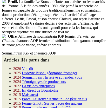
Profil.
La famille Le Roux a débuté son activité sur les marchés
de l’Yonne. A la fin des années 1980, elle part à la recherche de
fermes en capacité de produire traditionnellement le soumaintrain,
dont la production s’était presque éteinte. L’activité d’affinage
s’étend. Le fils, Pascal, et son épouse Christel, ont repris l’affaire en
2008 et emploient 6 salariés dédiés à des activités d’affinage, de
vente et de distribution. Ils ont agrandi pour cela les locaux, qui
occupent aujourd’hui une surface de 850 m².
Offre.
Affinage de soumaintrain IGP fermier,
Fermier au
Chablis
, chaource AOP fermier ; distribution d’une gamme complète
de fromages de vache, chèvre et brebis.
Soumaintrain IGP et chaource AOP
Articles liés parus dans
2026
Vite dit
2025
Ludovic Bisot : géographe fromager
2024
Soumaintrain : la relève au rendez-vous
2024
Témoignages de producteurs
2022
La vie des entreprises
2021
En direct de Bourgogne
2015
Mais aussi
2015
Pascal Le Roux : Affineur ”¨de père en fils
2015
Ferme Gillot : Sur les traces des anciens
2015
Soumaintrain en attendant l’iGP