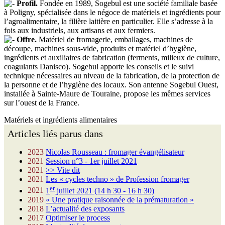
Profil.
Fondée en 1989, Sogebul est une société familiale basée
à Poligny, spécialisée dans le négoce de matériels et ingrédients pour
l’agroalimentaire, la filière laitière en particulier. Elle s’adresse à la
fois aux industriels, aux artisans et aux fermiers.
Offre.
Matériel de fromagerie, emballages, machines de
découpe, machines sous-vide, produits et matériel d’hygiène,
ingrédients et auxiliaires de fabrication (ferments, milieux de culture,
coagulants Danisco). Sogebul apporte les conseils et le suivi
technique nécessaires au niveau de la fabrication, de la protection de
la personne et de l’hygiène des locaux. Son antenne Sogebul Ouest,
installée à Sainte-Maure de Touraine, propose les mêmes services
sur l’ouest de la France.
Matériels et ingrédients alimentaires
Articles liés parus dans
2023
Nicolas Rousseau : fromager évangélisateur
2021
Session n°3 - 1er juillet 2021
2021
>> Vite dit
2021
Les « cycles techno » de Profession fromager
er
2021
1
juillet 2021 (14 h 30 - 16 h 30)
2019
« Une pratique raisonnée de la prématuration »
2018
L’actualité des exposants
2017
Optimiser le process