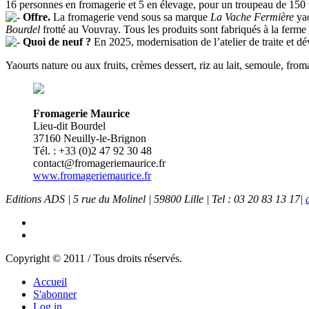
16 personnes en fromagerie et 5 en élevage, pour un troupeau de 150
Offre.
La fromagerie vend sous sa marque
La Vache Fermière
yao
Bourdel
frotté au Vouvray. Tous les produits sont fabriqués à la ferme à
Quoi de neuf ?
En 2025, modernisation de l’atelier de traite et d
Yaourts nature ou aux fruits, crèmes dessert, riz au lait, semoule, f
Fromagerie Maurice
Lieu-dit Bourdel
37160 Neuilly-le-Brignon
Tél. : +33 (0)2 47 92 30 48
contact@fromageriemaurice.fr
www.fromageriemaurice.fr
Editions ADS | 5 rue du Molinel | 59800 Lille | Tel : 03 20 83 13 17|
Copyright © 2011 / Tous droits réservés.
Accueil
S'abonner
Log in