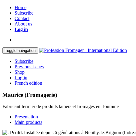
Home
Subscribe
Contact
About us
Log in
Toggle navigation
Subscribe
Previous issues
Shop
Log in
French edition
Maurice (Fromagerie)
Fabricant fermier de produits laitiers et fromages en Touraine
Presentation
Main products
Profil.
Installée depuis 6 générations à Neuilly-le-Brignon (Indre-e