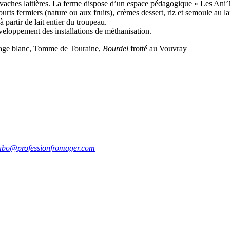
 vaches laitières. La ferme dispose d’un espace pédagogique « Les Ani
urts fermiers (nature ou aux fruits), crèmes dessert, riz et semoule au l
 partir de lait entier du troupeau.
éveloppement des installations de méthanisation.
romage blanc, Tomme de Touraine,
Bourdel
frotté au Vouvray
abo@professionfromager.com