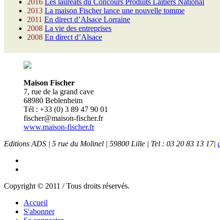
2016
Les lauréats du Concours Produits Laitiers National
2013
La maison Fischer lance une nouvelle tomme
2011
En direct d’Alsace Lorraine
2008
La vie des entreprises
2008
En direct d’Alsace
Maison Fischer
7, rue de la grand cave
68980 Beblenheim
Tél : +33 (0) 3 89 47 90 01
fischer@maison-fischer.fr
www.maison-fischer.fr
Editions ADS | 5 rue du Molinel | 59800 Lille | Tel : 03 20 83 13 17|
Copyright © 2011 / Tous droits réservés.
Accueil
S'abonner