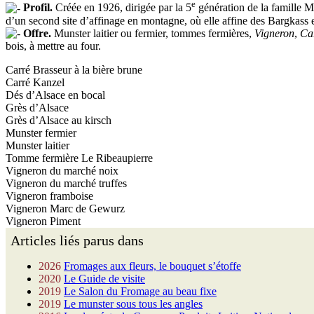
e
Profil.
Créée en 1926, dirigée par la 5
génération de la famille M
d’un second site d’affinage en montagne, où elle affine des Bargkass et
Offre.
Munster laitier ou fermier, tommes fermières,
Vigneron
,
Ca
bois, à mettre au four.
Carré Brasseur à la bière brune
Carré Kanzel
Dés d’Alsace en bocal
Grès d’Alsace
Grès d’Alsace au kirsch
Munster fermier
Munster laitier
Tomme fermière Le Ribeaupierre
Vigneron du marché noix
Vigneron du marché truffes
Vigneron framboise
Vigneron Marc de Gewurz
Vigneron Piment
Articles liés parus dans
2026
Fromages aux fleurs, le bouquet s’étoffe
2020
Le Guide de visite
2019
Le Salon du Fromage au beau fixe
2019
Le munster sous tous les angles