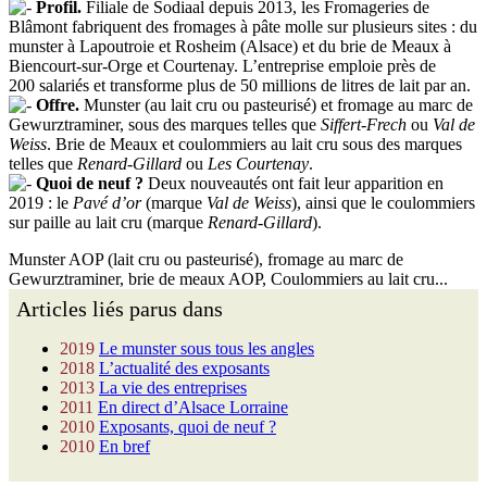
Profil.
Filiale de Sodiaal depuis 2013, les Fromageries de
Blâmont fabriquent des fromages à pâte molle sur plusieurs sites : du
munster à Lapoutroie et Rosheim (Alsace) et du brie de Meaux à
Biencourt-sur-Orge et Courtenay. L’entreprise emploie près de
200 salariés et transforme plus de 50 millions de litres de lait par an.
Offre.
Munster (au lait cru ou pasteurisé) et fromage au marc de
Gewurztraminer, sous des marques telles que
Siffert-Frech
ou
Val de
Weiss
. Brie de Meaux et coulommiers au lait cru sous des marques
telles que
Renard-Gillard
ou
Les Courtenay
.
Quoi de neuf ?
Deux nouveautés ont fait leur apparition en
2019 : le
Pavé d’or
(marque
Val de Weiss
), ainsi que le coulommiers
sur paille au lait cru (marque
Renard-Gillard
).
Munster AOP (lait cru ou pasteurisé), fromage au marc de
Gewurztraminer, brie de meaux AOP, Coulommiers au lait cru...
Articles liés parus dans
2019
Le munster sous tous les angles
2018
L’actualité des exposants
2013
La vie des entreprises
2011
En direct d’Alsace Lorraine
2010
Exposants, quoi de neuf ?
2010
En bref