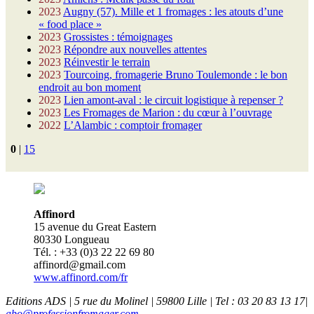
2023
Augny (57). Mille et 1 fromages : les atouts d’une
« food place »
2023
Grossistes : témoignages
2023
Répondre aux nouvelles attentes
2023
Réinvestir le terrain
2023
Tourcoing, fromagerie Bruno Toulemonde : le bon
endroit au bon moment
2023
Lien amont-aval : le circuit logistique à repenser ?
2023
Les Fromages de Marion : du cœur à l’ouvrage
2022
L’Alambic : comptoir fromager
0
|
15
Affinord
15 avenue du Great Eastern
80330 Longueau
Tél. : +33 (0)3 22 22 69 80
affinord@gmail.com
www.affinord.com/fr
Editions ADS | 5 rue du Molinel | 59800 Lille | Tel : 03 20 83 13 17|
abo@professionfromager.com