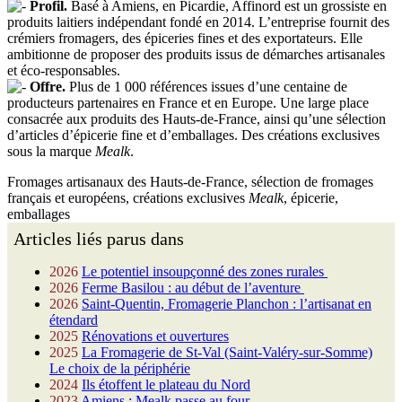
Profil.
Basé à Amiens, en Picardie, Affinord est un grossiste en
produits laitiers indépendant fondé en 2014. L’entreprise fournit des
crémiers fromagers, des épiceries fines et des exportateurs. Elle
ambitionne de proposer des produits issus de démarches artisanales
et éco-responsables.
Offre.
Plus de 1 000 références issues d’une centaine de
producteurs partenaires en France et en Europe. Une large place
consacrée aux produits des Hauts-de-France, ainsi qu’une sélection
d’articles d’épicerie fine et d’emballages. Des créations exclusives
sous la marque
Mealk
.
Fromages artisanaux des Hauts-de-France, sélection de fromages
français et européens, créations exclusives
Mealk
, épicerie,
emballages
Articles liés parus dans
2026
Le potentiel insoupçonné des zones rurales
2026
Ferme Basilou : au début de l’aventure
2026
Saint-Quentin, Fromagerie Planchon : l’artisanat en
étendard
2025
Rénovations et ouvertures
2025
La Fromagerie de St-Val (Saint-Valéry-sur-Somme)
Le choix de la périphérie
2024
Ils étoffent le plateau du Nord
2023
Amiens : Mealk passe au four