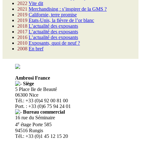
2022
Vite dit
2021
Merchandising : s’inspirer de la GMS ?
2019
Californie, terre promise
2019
Etats-Unis, la fièvre de l’or blanc
2018
L’actualité des exposants
2017
L’actualité des exposants
2016
L’actualité des exposants
2010
Exposants, quoi de neuf ?
2008
En bref
Ambrosi France
Siège
5 Place Ile de Beauté
06300 Nice
Tél.: +33 (0)4 92 00 81 00
Port. : +33 (0)6 75 94 24 01
Bureau commercial
16 rue du Séminaire
e
4
étage Porte 585
94516 Rungis
Tél.: +33 (0)1 45 12 15 20