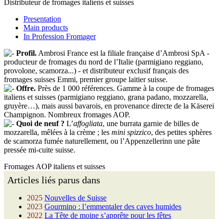
Distributeur de fromages italiens et suisses
Presentation
Main products
In Profession Fromager
Profil.
Ambrosi France est la filiale française d’Ambrosi SpA -
producteur de fromages du nord de l’Italie (parmigiano reggiano,
provolone, scamorza...) - et distributeur exclusif français des
fromages suisses Emmi, premier groupe laitier suisse.
Offre.
Près de 1 000 références. Gamme à la coupe de fromages
italiens et suisses (parmigiano reggiano, grana padano, mozzarella,
gruyère…), mais aussi bavarois, en provenance directe de la Käserei
Champignon. Nombreux fromages AOP.
Quoi de neuf ?
L’
affogliata
, une burrata garnie de billes de
mozzarella, mêlées à la crème ; les
mini spizzico
, des petites sphères
de scamorza fumée naturellement, ou l’Appenzellerinn une pâte
pressée mi-cuite suisse.
Fromages AOP italiens et suisses
Articles liés parus dans
2025
Nouvelles de Suisse
2023
Gourmino : l’emmentaler des caves humides
2022
La Tête de moine s’apprête pour les fêtes