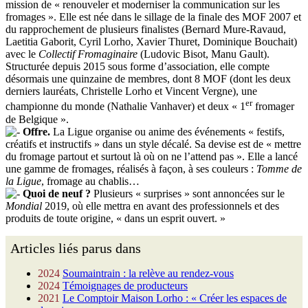
mission de « renouveler et moderniser la communication sur les
fromages ». Elle est née dans le sillage de la finale des MOF 2007 et
du rapprochement de plusieurs finalistes (Bernard Mure-Ravaud,
Laetitia Gaborit, Cyril Lorho, Xavier Thuret, Dominique Bouchait)
avec le
Collectif Fromaginaire
(Ludovic Bisot, Manu Gault).
Structurée depuis 2015 sous forme d’association, elle compte
désormais une quinzaine de membres, dont 8 MOF (dont les deux
derniers lauréats, Christelle Lorho et Vincent Vergne), une
er
championne du monde (Nathalie Vanhaver) et deux « 1
fromager
de Belgique ».
Offre.
La Ligue organise ou anime des événements « festifs,
créatifs et instructifs » dans un style décalé. Sa devise est de « mettre
du fromage partout et surtout là où on ne l’attend pas ». Elle a lancé
une gamme de fromages, réalisés à façon, à ses couleurs :
Tomme de
la Ligue
, fromage au chablis…
Quoi de neuf ?
Plusieurs « surprises » sont annoncées sur le
Mondial
2019, où elle mettra en avant des professionnels et des
produits de toute origine, « dans un esprit ouvert. »
Articles liés parus dans
2024
Soumaintrain : la relève au rendez-vous
2024
Témoignages de producteurs
2021
Le Comptoir Maison Lorho : « Créer les espaces de