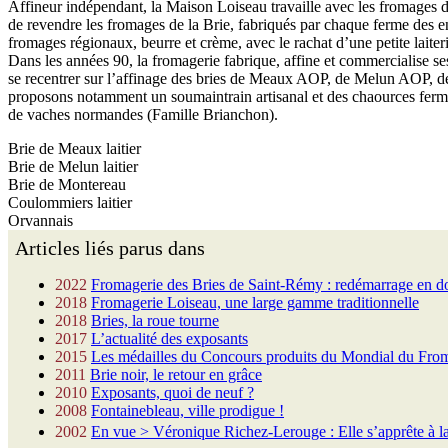
Affineur indépendant, la Maison Loiseau travaille avec les fromages d
de revendre les fromages de la Brie, fabriqués par chaque ferme des en
fromages régionaux, beurre et crème, avec le rachat d’une petite laiteri
Dans les années 90, la fromagerie fabrique, affine et commercialise s
se recentrer sur l’affinage des bries de Meaux AOP, de Melun AOP, 
proposons notamment un soumaintrain artisanal et des chaources fermie
de vaches normandes (Famille Brianchon).
Brie de Meaux laitier
Brie de Melun laitier
Brie de Montereau
Coulommiers laitier
Orvannais
Articles liés parus dans
2022
Fromagerie des Bries de Saint-Rémy : redémarrage en d
2018
Fromagerie Loiseau, une large gamme traditionnelle
2018
Bries, la roue tourne
2017
L’actualité des exposants
2015
Les médailles du Concours produits du Mondial du Fro
2011
Brie noir, le retour en grâce
2010
Exposants, quoi de neuf ?
2008
Fontainebleau, ville prodigue !
2002
En vue > Véronique Richez-Lerouge : Elle s’apprête à l