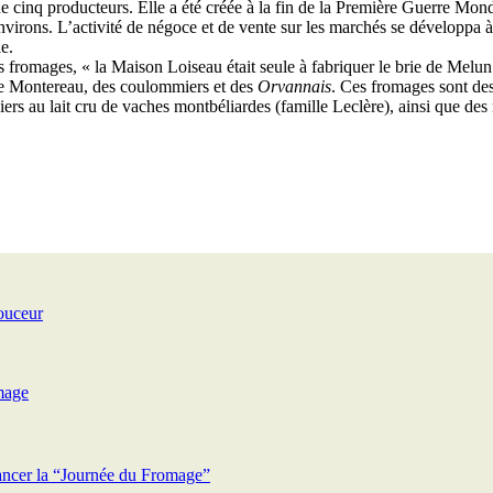
e cinq producteurs. Elle a été créée à la fin de la Première Guerre Mon
virons. L’activité de négoce et de vente sur les marchés se développa à 
e.
es fromages, « la Maison Loiseau était seule à fabriquer le brie de Mel
de Montereau, des coulommiers et des
Orvannais
. Ces fromages sont de
rs au lait cru de vaches montbéliardes (famille Leclère), ainsi que de
ouceur
mage
ancer la “Journée du Fromage”