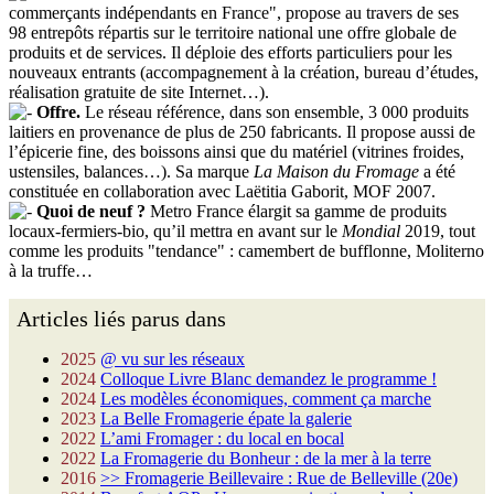
commerçants indépendants en France", propose au travers de ses
98 entrepôts répartis sur le territoire national une offre globale de
produits et de services. Il déploie des efforts particuliers pour les
nouveaux entrants (accompagnement à la création, bureau d’études,
réalisation gratuite de site Internet…).
Offre.
Le réseau référence, dans son ensemble, 3 000 produits
laitiers en provenance de plus de 250 fabricants. Il propose aussi de
l’épicerie fine, des boissons ainsi que du matériel (vitrines froides,
ustensiles, balances…). Sa marque
La Maison du Fromage
a été
constituée en collaboration avec Laëtitia Gaborit, MOF 2007.
Quoi de neuf ?
Metro France élargit sa gamme de produits
locaux-fermiers-bio, qu’il mettra en avant sur le
Mondial
2019, tout
comme les produits "tendance" : camembert de bufflonne, Moliterno
à la truffe…
Articles liés parus dans
2025
@ vu sur les réseaux
2024
Colloque Livre Blanc demandez le programme !
2024
Les modèles économiques, comment ça marche
2023
La Belle Fromagerie épate la galerie
2022
L’ami Fromager : du local en bocal
2022
La Fromagerie du Bonheur : de la mer à la terre
2016
>> Fromagerie Beillevaire : Rue de Belleville (20e)