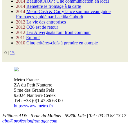
2014
Beaufort AOP : Une communication en local
2014
Remettre le fromage à la carte
2014
Metro Cash & Carry lance son nouveau guide
Fromages, guidé par Laëtitia Gaborit
2012
La vie des entreprises
2012
O26 est de retour
2012
Les Auvergnats font front commun
2011
En bref
2010
Cinq critères-clefs à prendre en compte
0
|
15
Métro France
ZA du Petit Nanterre
5 rue des Grands Prés
92024 Nanterre Cedex
Tél : +33 (0)1 47 86 63 00
https://www.metro.fr/
Editions ADS | 5 rue du Molinel | 59800 Lille | Tel : 03 20 83 13 17|
abo@professionfromager.com