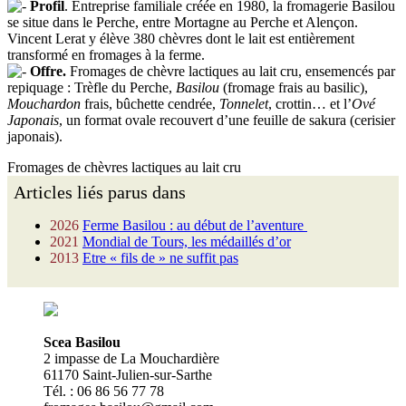
Profil
. Entreprise familiale créée en 1980, la fromagerie Basilou
se situe dans le Perche, entre Mortagne au Perche et Alençon.
Vincent Lerat y élève 380 chèvres dont le lait est entièrement
transformé en fromages à la ferme.
Offre.
Fromages de chèvre lactiques au lait cru, ensemencés par
repiquage : Trèfle du Perche,
Basilou
(fromage frais au basilic),
Mouchardon
frais, bûchette cendrée,
Tonnelet
, crottin… et l’
Ové
Japonais
, un format ovale recouvert d’une feuille de sakura (cerisier
japonais).
Fromages de chèvres lactiques au lait cru
Articles liés parus dans
2026
Ferme Basilou : au début de l’aventure
2021
Mondial de Tours, les médaillés d’or
2013
Etre « fils de » ne suffit pas
Scea Basilou
2 impasse de La Mouchardière
61170 Saint-Julien-sur-Sarthe
Tél. : 06 86 56 77 78