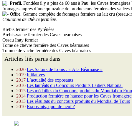
Profil.
Fondées il y a plus de 60 ans à Pau, les Caves fromagères b
fromages auprès d’une quinzaine de producteurs fermiers des vallées bé
Offre.
Gamme complète de fromages fermiers au lait cru (ossau-irat
Couronne de chèvre fermière
.
Brebis fermier des Pyrénées
Brebis-vache fermier des Caves béarnaises
Ossau Iraty fermier
Tome de chèvre fermière des Caves béarnaises
Tomme de vache fermière des Caves béarnaises
Articles liés parus dans
2020
Les Saloirs de Louis : « A la Béarnaise »
2019
Initiatives
2017
L’actualité des exposants
2016
Les lauréats du Concours Produits Laitiers National
2015
Les médailles du Concours produits du Mondial du Fro
2014
Production fermière en hausse pour les Caves fromagère
2013
Les résultats du concours produits du Mondial de Tours
2010
Exposants, quoi de neuf ?