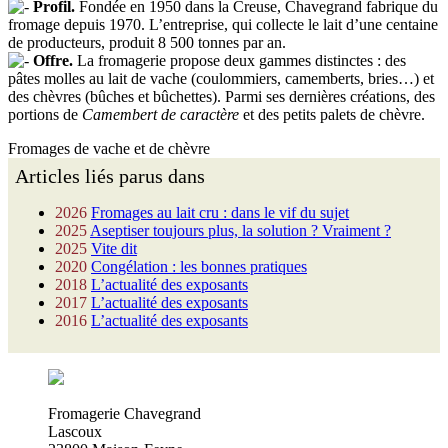
Profil.
Fondée en 1950 dans la Creuse, Chavegrand fabrique du
fromage depuis 1970. L’entreprise, qui collecte le lait d’une centaine
de producteurs, produit 8 500 tonnes par an.
Offre.
La fromagerie propose deux gammes distinctes : des
pâtes molles au lait de vache (coulommiers, camemberts, bries…) et
des chèvres (bûches et bûchettes). Parmi ses dernières créations, des
portions de
Camembert de caractère
et des petits palets de chèvre.
Fromages de vache et de chèvre
Articles liés parus dans
2026
Fromages au lait cru : dans le vif du sujet
2025
Aseptiser toujours plus, la solution ? Vraiment ?
2025
Vite dit
2020
Congélation : les bonnes pratiques
2018
L’actualité des exposants
2017
L’actualité des exposants
2016
L’actualité des exposants
Fromagerie Chavegrand
Lascoux