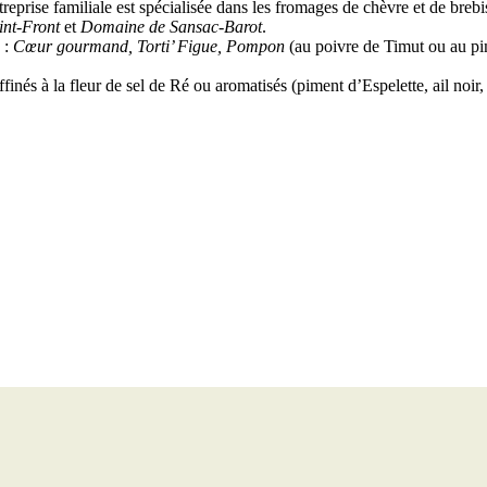
eprise familiale est spécialisée dans les fromages de chèvre et de brebis 
nt-Front
et
Domaine de Sansac-Barot
.
 :
Cœur gourmand, Torti’ Figue, Pompon
(au poivre de Timut ou au p
finés à la fleur de sel de Ré ou aromatisés (piment d’Espelette, ail noi