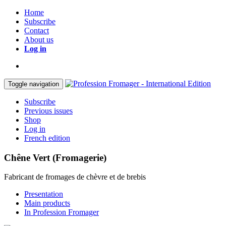
Home
Subscribe
Contact
About us
Log in
Toggle navigation
Subscribe
Previous issues
Shop
Log in
French edition
Chêne Vert (Fromagerie)
Fabricant de fromages de chèvre et de brebis
Presentation
Main products
In Profession Fromager