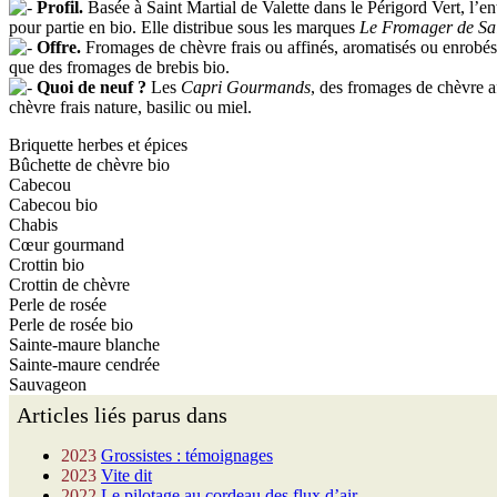
Profil.
Basée à Saint Martial de Valette dans le Périgord Vert, l’entr
pour partie en bio. Elle distribue sous les marques
Le Fromager de Sai
Offre.
Fromages de chèvre frais ou affinés, aromatisés ou enrobés
que des fromages de brebis bio.
Quoi de neuf ?
Les
Capri Gourmands
, des fromages de chèvre af
chèvre frais nature, basilic ou miel.
Briquette herbes et épices
Bûchette de chèvre bio
Cabecou
Cabecou bio
Chabis
Cœur gourmand
Crottin bio
Crottin de chèvre
Perle de rosée
Perle de rosée bio
Sainte-maure blanche
Sainte-maure cendrée
Sauvageon
Articles liés parus dans
2023
Grossistes : témoignages
2023
Vite dit
2022
Le pilotage au cordeau des flux d’air