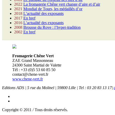
2022
La fromagerie Chêne vert change d’aire et d’air
2021
Mondial de Tours, les médaillés d’or
2018
L’actualité des exposants
2017
En bref
2016
L’actualité des exposants
2008
Brousse du Rove : l’hyper-tradition
2002
En bref
Fromagerie Chêne Vert
ZAE Grand Massonneau
24300 Saint Martial de Valette
Tél : +33 (0)5 53 60 85 50
contact@chene-vert.fr
www.chene-vert.fr
Editions ADS | 5 rue du Molinel | 59800 Lille | Tel : 03 20 83 13 17|
Copyright © 2011 / Tous droits réservés.