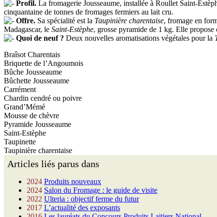
Profil.
La fromagerie Jousseaume, installée à Roullet Saint-Estèphe
cinquantaine de tonnes de fromages fermiers au lait cru.
Offre.
Sa spécialité est la
Taupinière charentaise
, fromage en form
Madagascar, le
Saint-Estèphe
, grosse pyramide de 1 kg. Elle propose
Quoi de neuf ?
Deux nouvelles aromatisations végétales pour la
Braîsot Charentais
Briquette de l’Angoumois
Bûche Jousseaume
Bûchette Jousseaume
Carrément
Chardin cendré ou poivre
Grand’Mémé
Mousse de chèvre
Pyramide Jousseaume
Saint-Estèphe
Taupinette
Taupinière charentaise
Articles liés parus dans
2024
Produits nouveaux
2024
Salon du Fromage : le guide de visite
2022
Ulteria : objectif ferme du futur
2017
L’actualité des exposants
2016
Les lauréats du Concours Produits Laitiers National