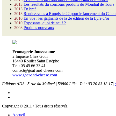
2013
Les résultats du concours produits du Mondial de Tours
2013
En bref
2013
Rendez-vous à Rungis le 22 pour le lancement du Calend
2010
En vue : les gagnants de la 2e édition de la Lyre d’or
2010
Exposants, quoi de neuf ?
2008
Produits nouveaux
Fromagerie Jousseaume
2 Impasse Chez Goin
16440 Roullet Saint Estèphe
Tel : 05 45 66 33 41
contact@goat-and-cheese.com
www.goat-and-cheese.com
Editions ADS | 5 rue du Molinel | 59800 Lille | Tel : 03 20 83 13 17|
Copyright © 2011 / Tous droits réservés.
Accueil