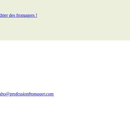
rier des fromagers !
abo@professionfromager.com