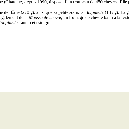
 (Charente) depuis 1990, dispose d’un troupeau de 450 chèvres. Elle pr
e de dôme (270 g), ainsi que sa petite sœur, la
Taupinette
(135 g). La g
 également de la
Mousse de chèvre
, un fromage de chèvre battu à la tex
Taupinette
: aneth et estragon.