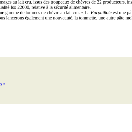
ages au lait cru, issus des troupeaux de chèvres de 22 producteurs, ins
lité Iso 22000, relative à la sécurité alimentaire.
une gamme de tommes de chèvre au lait cru. « La
Parpaillote
est une pâ
ous lancerons également une nouveauté, la tommette, une autre pâte mol
rs »