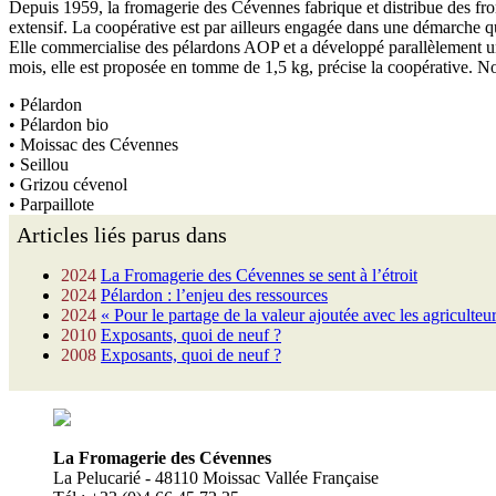
Depuis 1959, la fromagerie des Cévennes fabrique et distribue des from
extensif. La coopérative est par ailleurs engagée dans une démarche qua
Elle commercialise des pélardons AOP et a développé parallèlement 
mois, elle est proposée en tomme de 1,5 kg, précise la coopérative. N
• Pélardon
• Pélardon bio
• Moissac des Cévennes
• Seillou
• Grizou cévenol
• Parpaillote
Articles liés parus dans
2024
La Fromagerie des Cévennes se sent à l’étroit
2024
Pélardon : l’enjeu des ressources
2024
« Pour le partage de la valeur ajoutée avec les agriculteu
2010
Exposants, quoi de neuf ?
2008
Exposants, quoi de neuf ?
La Fromagerie des Cévennes
La Pelucarié - 48110 Moissac Vallée Française