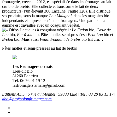
fromagerie, créée en 2012, est spécialisée dans les fromages au lait
cru bio de brebis. Elle collecte et transforme le lait de deux
producteurs (l’un élevant 300 Lacaune, l’autre 120). Elle distribue
ses produits, sous la marque
Lou Malignol
, dans les magasins bio
indépendants et auprès de crémiers-fromagers. Une partie de la
gamme est travaillée avec un coagulant végétal.
Offre.
Lactiques à coagulant végétal :
Lo Fedou
bio,
Cœur de
Lou
bio,
Per à lou
bio. Pâtes molles semi-pressées :
Petit Lou
bio et
Brelou
bio. Mais aussi
Feda
,
Fondant de brebis
bio lait cru…
Pâtes molles et semi-pressées au lait de brebis
Les Fromagers tarnais
Lieu-dit Bio
81260 Fontrieu
Tél. 06 76 91 19 12
lesfromagerstarnais@gmail.com
Editions ADS | 5 rue du Molinel | 59800 Lille | Tel : 03 20 83 13 17|
abo@professionfromager.com