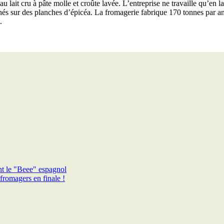
lait cru à pâte molle et croûte lavée. L’entreprise ne travaille qu’en la
inés sur des planches d’épicéa. La fromagerie fabrique 170 tonnes par a
.
nt le "Beee" espagnol
fromagers en finale !