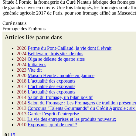
Située à Pornic, la fromagerie du Curé Nantais fabrique des fromages au 
de grandes cuves en cuivre. Une fois fabriqués, les fromages sont aff
générale agricole 2017 de Paris, pour son fromage affiné au Muscadet
Curé nantais
Fromage des Embruns
Articles liés parus dans
2026
Ferme du Pont-Caillaud, la vie dont il rêvait
2024
Beillevaire, trois sites de plus
2024
Olga se déleste de quatre sites
2024
Initiatives
2023
Vite dit
2020
Maison Heude : montée en gamme
2018
L’actualité des exposants
2017
L’actualité des exposants
2016
L’actualité des exposants
2014
Salon du fromage, un bilan positif
2014
Salon du Fromage : Les Fromagers de tradition présente
2013
Concours "Talents Gourmands" du Crédit Agricole : six 
2013
Garder l’esprit d’entreprise
2011
La vie des entreprises et les produits nouveaux
2010
Exposants, quoi de neuf ?
0
|
15