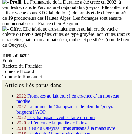
Profil.
La Fromagerie de la Durance a été créée en 2002, à
Guillestre, dans le Parc naturel régional du Queyras. Elle collecte du
lait de vache (sous STG lait de foin), de brebis et de chèvre auprès
de 19 producteurs des Hautes-Alpes. Les fromages sont ensuite
commercialisés en France et en Belgique.
Offre.
Elle fabrique artisanalement et au lait cru de vache,
chèvre ou brebis des pâtes cuites de type gruyère, non cuites (
tomes
et raclettes, nature ou aromatisées), molles et persillées (dont le bleu
du Queyras).
Bleu Guilazur
Fontu
Raclette du Fruichier
Tome de l'Izoard
Tomme le Ramounet
Articles liés parus dans
2022
Fromages au lait cru : l’émergence d’un nouveau
modèle
2022
La tomme du Champsaur et le bleu du Queyras
briguent l’AOP
2022
Le Champsaur veut se faire un nom
2020
« L’enjeu de la qualité de l’air »
2018
Bleu du Queyras : trois artisans à la manœuvre
2018
Le bleu du Queyras vise plus haut