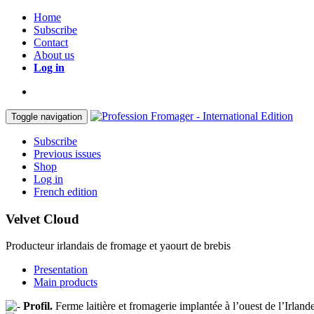
Home
Subscribe
Contact
About us
Log in
Toggle navigation
Subscribe
Previous issues
Shop
Log in
French edition
Velvet Cloud
Producteur irlandais de fromage et yaourt de brebis
Presentation
Main products
Profil.
Ferme laitière et fromagerie implantée à l’ouest de l’Irlande