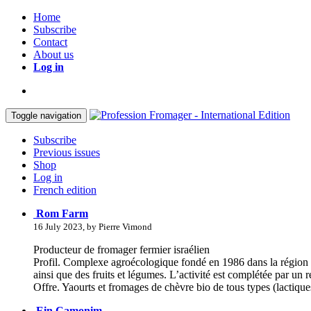
Home
Subscribe
Contact
About us
Log in
Toggle navigation
Subscribe
Previous issues
Shop
Log in
French edition
Rom Farm
16 July 2023, by Pierre Vimond
Producteur de fromager fermier israélien
Profil. Complexe agroécologique fondé en 1986 dans la région de
ainsi que des fruits et légumes. L’activité est complétée par un 
Offre. Yaourts et fromages de chèvre bio de tous types (lactiques
Ein Camonim