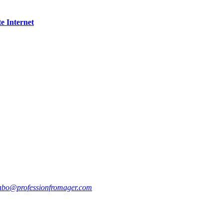
te Internet
abo@professionfromager.com