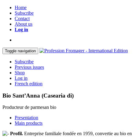
Home
Subscribe
Contact
About us
Log in
Toggle navigation
Subscribe
Previous issues
Shop
Log in
French edition
Bio Sant’Anna (Casearia di)
Producteur de parmesan bio
Presentation
Main products
Profil.
Entreprise familiale fondée en 1959, convertie au bio en