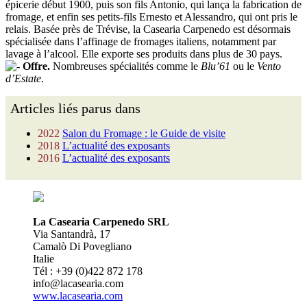
épicerie début 1900, puis son fils Antonio, qui lança la fabrication de
fromage, et enfin ses petits-fils Ernesto et Alessandro, qui ont pris le
relais. Basée près de Trévise, la Casearia Carpenedo est désormais
spécialisée dans l’affinage de fromages italiens, notamment par
lavage à l’alcool. Elle exporte ses produits dans plus de 30 pays.
Offre.
Nombreuses spécialités comme le
Blu’61
ou le
Vento
d’Estate
.
Articles liés parus dans
2022
Salon du Fromage : le Guide de visite
2018
L’actualité des exposants
2016
L’actualité des exposants
La Casearia Carpenedo SRL
Via Santandrà, 17
Camalò Di Povegliano
Italie
Tél : +39 (0)422 872 178
info@lacasearia.com
www.lacasearia.com