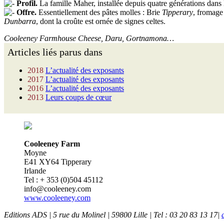
Profil.
La famille Maher, installée depuis quatre générations dans l
Offre.
Essentiellement des pâtes molles : Brie
Tipperary
, fromage
Dunbarra
, dont la croûte est ornée de signes celtes.
Cooleeney Farmhouse Cheese, Daru, Gortnamona…
Articles liés parus dans
2018
L’actualité des exposants
2017
L’actualité des exposants
2016
L’actualité des exposants
2013
Leurs coups de cœur
Cooleeney Farm
Moyne
E41 XY64 Tipperary
Irlande
Tel : + 353 (0)504 45112
info@cooleeney.com
www.cooleeney.com
Editions ADS | 5 rue du Molinel | 59800 Lille | Tel : 03 20 83 13 17|