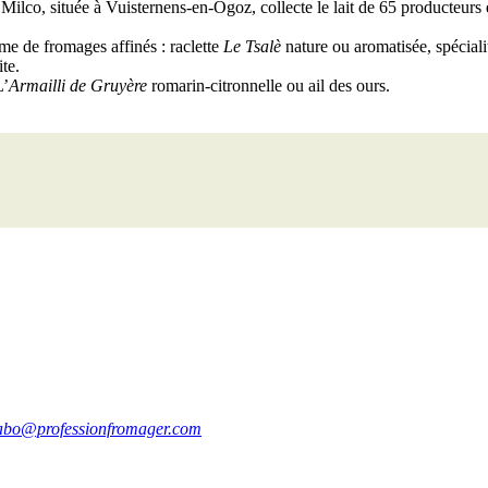
Milco, située à Vuisternens-en-Ogoz, collecte le lait de 65 producteurs
me de fromages affinés : raclette
Le Tsalè
nature ou aromatisée, spécial
te.
L’
Armailli de Gruyère
romarin-citronnelle ou ail des ours.
abo@professionfromager.com