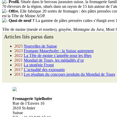
Profil.
Située dans le berceau jurassien suisse, la fromagerie famili
70 éleveurs de la région, situés dans un rayon de 15 km autour de l’ate
Offre.
Elle fabrique 20 sortes de fromages : des pâtes pressées c
est la Tête de Moine AOP.
Quoi de neuf ?
La gamme de pâtes pressées cuites s’élargit avec l
Tête de moine (meule et rosettes), gruyère,
Montagne du Jura, Mont S
Articles liés parus dans
2025
Nouvelles de Suisse
2023
Fromage Mauerhofer : la Suisse autrement
2022
La Tête de moine s’apprête pour les fêtes
2021
Mondial de Tours, les médaillés d’or
2021
La stratégie Fromi
2017
L’actualité des exposants
2013
Les résultats du concours produits du Mondial de Tours
Fromagerie Spielhofer
Rue de l’Envers 16
2610 St-Imier
Suisse