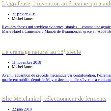
L’agrafeuse, l’invention américaine qui a ai
27 janvier 2019
Michel James
Il est des choses qui semblent évidentes, simples… comme une agrafeus
Marie Harel à Camembert, Manoir de Beaumoncel, grâce à l’Abbé Bonvo
e
Le crémage naturel au 18
siècle
11 novembre 2018
Michel James
Avant l’apparition du procédé mécanique par centrifugation, l’écrémage
quasiment oubliée depuis le Moyen âge et qu’elle s’évertue à combattre
Elie Metchnikof, sélectionneur de ferments
22 juin 2018