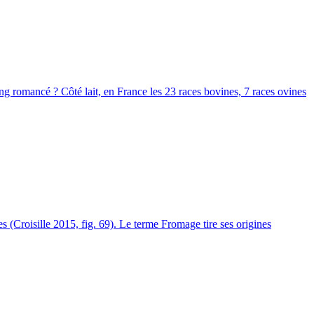
ting romancé ? Côté lait, en France les 23 races bovines, 7 races ovines
s (Croisille 2015, fig. 69). Le terme Fromage tire ses origines