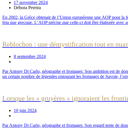
17 novembre 2024
Débora Pereira
En 2002, la Grèce obtenait de l’Union européenne une AOP pour la feta
feta que grecque. L’AOP précise que celle-ci doit être élaborée avec a
Reblochon : une démystification tout en nua
8 septembre 2024
Par Antony Di Carlo, géographe et fromager. Son ambition est de don
un certain nombre de légendes entourant les fromages de Savoie, l’orig
Lorsque les « gruyères » ignoraient les fronti
10 juin 2024
Par Antony Di Carlo, géographe et fromager. Son regard tente de donne