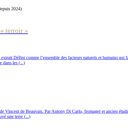
depuis 2024)
« terroir »
 extrait Défini comme l’ensemble des facteurs naturels et humains qui f
 dans les (...)
 de Vincent de Beauvais. Par Antony Di Carlo, fromager et ancien étud
vé une terre (...)