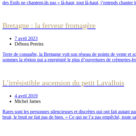
des Enils ne chantent-ils pas « là-haut, tout là-haut, j’entends chanter 
Bretagne : la ferveur fromagère
7 avril 2023
Débora Pereira
Terre de conquête, la Bretagne voit son réseau de points de vente et son
sommes la région qui a enregistré le plus d’ouvertures de crèmeries-­fro
L’irrésistible ascension du petit Lavallois
4 avril 2019
Michel James
Rares sont les personnes silencieuses et discrètes qui ont fait autant p
bruit, le bruit ne fait pas de bien. » Ce qui ne l’a pas empêché, toute sa 