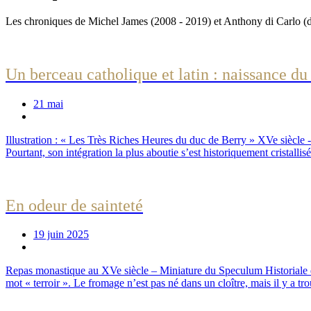
Les chroniques de Michel James (2008 - 2019) et Anthony di Carlo (
Un berceau catholique et latin : naissance du 
21 mai
Illustration : « Les Très Riches Heures du duc de Berry » XVe siècle -
Pourtant, son intégration la plus aboutie s’est historiquement cristallisée
En odeur de sainteté
19 juin 2025
Repas monastique au XVe siècle – Miniature du ­Speculum ­Historiale
mot « terroir ». Le fromage n’est pas né dans un cloître, mais il y a trou