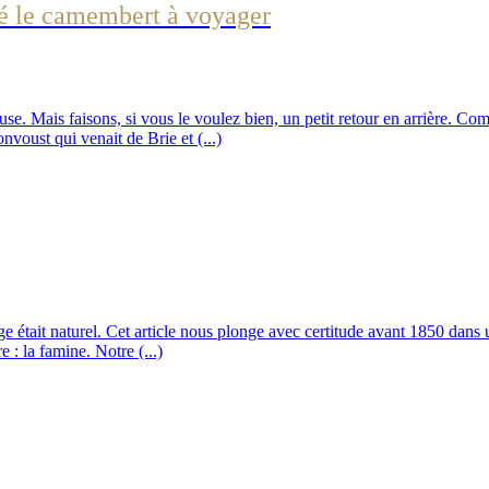
dé le camembert à voyager
e. Mais faisons, si vous le voulez bien, un petit retour en arrière. Co
ust qui venait de Brie et (...)
 était naturel. Cet article nous plonge avec certitude avant 1850 dans u
 : la famine. Notre (...)