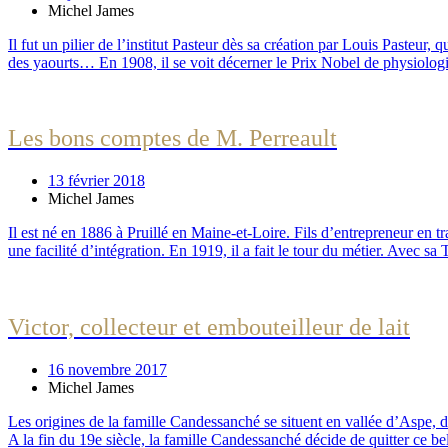
Michel James
Il fut un pilier de l’institut Pasteur dès sa création par Louis Pasteur,
des yaourts… En 1908, il se voit décerner le Prix Nobel de physiologie,
Les bons comptes de M. Perreault
13 février 2018
Michel James
Il est né en 1886 à Pruillé en Maine-et-Loire. Fils d’entrepreneur en t
une facilité d’intégration. En 1919, il a fait le tour du métier. Avec sa
Victor, collecteur et embouteilleur de lait
16 novembre 2017
Michel James
Les origines de la famille Candessanché se situent en vallée d’Aspe, d
A la fin du 19e siècle, la famille Candessanché décide de quitter ce bel