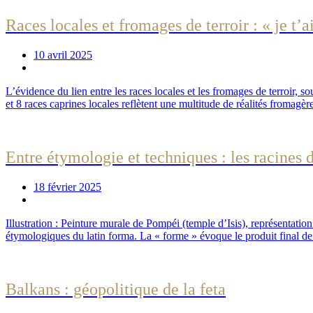
Races locales et fromages de terroir : « je t’
10 avril 2025
L’évidence du lien entre les races locales et les fromages de terroir, s
et 8 races caprines locales reflètent une multitude de réalités fromagères
Entre étymologie et techniques : les racines
18 février 2025
Illustration : Peinture murale de Pompéi (temple d’Isis), représentatio
étymologiques du latin forma. La « forme » évoque le produit final de 
Balkans : géopolitique de la feta