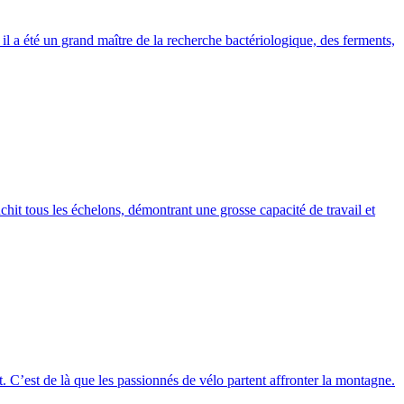
s il a été un grand maître de la recherche bactériologique, des ferments,
chit tous les échelons, démontrant une grosse capacité de travail et
. C’est de là que les passionnés de vélo partent affronter la montagne.