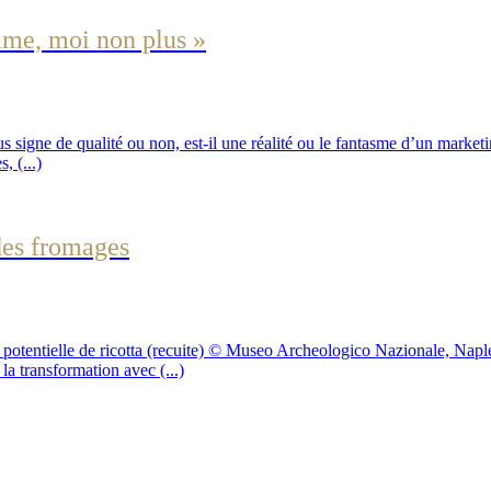
aime, moi non plus »
ous signe de qualité ou non, est-il une réalité ou le fantasme d’un marke
, (...)
 des fromages
n potentielle de ricotta (recuite) © Museo Archeologico Nazionale, Naple
la transformation avec (...)