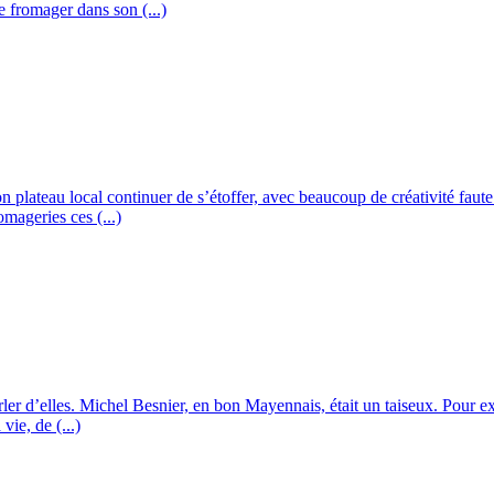
le fromager dans son (...)
 plateau local continuer de s’étoffer, avec beaucoup de créativité faute 
mageries ces (...)
arler d’elles. Michel Besnier, en bon Mayennais, était un taiseux. Pour exp
vie, de (...)