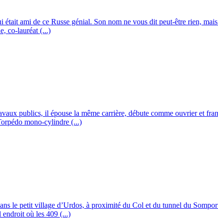
 qui était ami de ce Russe génial. Son nom ne vous dit peut-être rien, mai
 co-lauréat (...)
ravaux publics, il épouse la même carrière, débute comme ouvrier et fran
 Torpédo mono-cylindre (...)
ans le petit village d’Urdos, à proximité du Col et du tunnel du Somport
 endroit où les 409 (...)