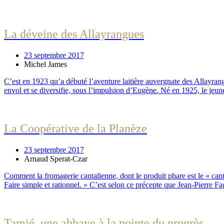
La déveine des Allayrangues
23 septembre 2017
Michel James
C’est en 1923 qu’a débuté l’aventure laitière auvergnate des Allayrangu
envol et se diversifie, sous l’impulsion d’Eugène. Né en 1925, le jeun
La Coopérative de la Planèze
23 septembre 2017
Arnaud Sperat-Czar
Comment la fromagerie cantalienne, dont le produit phare est le « canta
Faire simple et rationnel. » C’est selon ce précepte que Jean-Pierre Fag
Tamié, une abbaye à la pointe du progrès