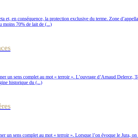
 et, en conséquence, la protection exclusive du terme. Zone d’appellati
u moins 70% de lait de (...)
nces
ner un sens complet au mot « terroir ». L’ouvrage d’Arnaud Delerce, To
ine historique du (...)
ères
r un sens complet au mot « terroir ». Lorsque l’on évoque le Jura, on 