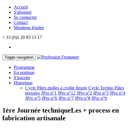
Accueil
S'abonner
Se connecter
Contact
Mentions légales
+ 33 (0)3 20 83 13 17
Toggle navigation
Programme
En pratique
S'inscrire
Historique
Cycle Pâtes molles à croûte fleurie
Cycle Techno Pâtes
pressées
JPro n°1
JPro n°12
JPro n°2
JPro n°3
JPro n°4
JPro n°5
JPro n°6
JPro n°7
JPro n°8
JPro n°9
1ère Journée technique
Les + process en
fabrication artisanale