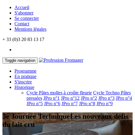
Accueil
S'abonner
Se connecter
Contact
Mentions légales
+ 33 (0)3 20 83 13 17
Toggle navigation
Programme
En pratique
S'inscrire
Historique
Cycle Pâtes molles à croûte fleurie
Cycle Techno Pâtes
pressées
JPro n°1
JPro n°12
JPro n°2
JPro n°3
JPro n°4
JPro n°5
JPro n°6
JPro n°7
JPro n°8
JPro n°9
3e Journée Technique
Les nouveaux défis
du lait cru