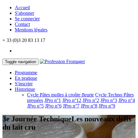
Accueil
S'abonner
Se connecter
Contact
Mentions légales
+ 33 (0)3 20 83 13 17
Toggle navigation
Programme
En pratique
S'inscrire
Historique
Cycle Pâtes molles à croûte fleurie
Cycle Techno Pâtes
pressées
JPro n°1
JPro n°12
JPro n°2
JPro n°3
JPro n°4
JPro n°5
JPro n°6
JPro n°7
JPro n°8
JPro n°9
3e Journée Technique
Les nouveaux défis
du lait cru