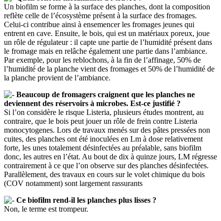
Un biofilm se forme à la surface des planches, dont la composition
reflète celle de l’écosystème présent à la surface des fromages.
Celui-ci contribue ainsi à ensemencer les fromages jeunes qui
entrent en cave. Ensuite, le bois, qui est un matériaux poreux, joue
un rôle de régulateur : il capte une partie de l’humidité présent dans
le fromage mais en relâche également une partie dans l’ambiance.
Par exemple, pour les reblochons, à la fin de l’affinage, 50% de
l’humidité de la planche vient des fromages et 50% de l’humidité de
la planche provient de l’ambiance.
Beaucoup de fromagers craignent que les planches ne
deviennent des réservoirs à microbes. Est-ce justifié ?
Si l’on considère le risque Listeria, plusieurs études montrent, au
contraire, que le bois peut jouer un rôle de frein contre Listeria
monocytogenes. Lors de travaux menés sur des pâtes pressées non
cuites, des planches ont été inoculées en Lm à dose relativement
forte, les unes totalement désinfectées au préalable, sans biofilm
donc, les autres en l’état. Au bout de dix à quinze jours, LM régresse
contrairement à ce que l’on observe sur des planches désinfectées.
Parallèlement, des travaux en cours sur le volet chimique du bois
(COV notamment) sont largement rassurants
Ce biofilm rend-il les planches plus lisses ?
Non, le terme est trompeur.