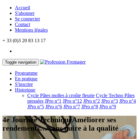
Accueil
S'abonner
Se connecter
Contact
Mentions légales
+ 33 (0)3 20 83 13 17
Toggle navigation
Programme
En pratique
S'inscrire
Historique
Cycle Pâtes molles à croûte fleurie
Cycle Techno Pâtes
pressées
JPro n°1
JPro n°12
JPro n°2
JPro n°3
JPro n°4
JPro n°5
JPro n°6
JPro n°7
JPro n°8
JPro n°9
4e Journée Technique
Améliorer ses
rendements… sans nuire à la qualité