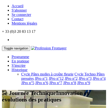
Accueil
S'abonner
Se connecter
Contact
Mentions légales
+ 33 (0)3 20 83 13 17
Toggle navigation
Programme
En pratique
S'inscrire
Historique
Cycle Pâtes molles à croûte fleurie
Cycle Techno Pâtes
pressées
JPro n°1
JPro n°12
JPro n°2
JPro n°3
JPro n°4
JPro n°5
JPro n°6
JPro n°7
JPro n°8
JPro n°9
5e Journée Technique
Innovation et
évolutions des pratiques