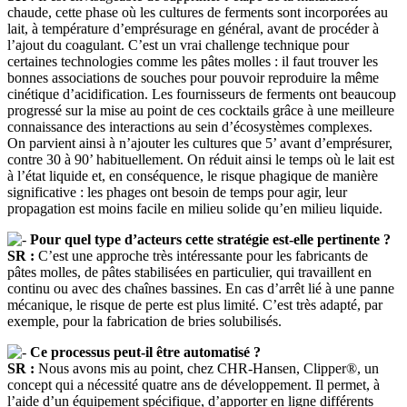
chaude, cette phase où les cultures de ferments sont incorporées au
lait, à température d’emprésurage en général, avant de procéder à
l’ajout du coagulant. C’est un vrai challenge technique pour
certaines technologies comme les pâtes molles : il faut trouver les
bonnes associations de souches pour pouvoir reproduire la même
cinétique d’acidification. Les fournisseurs de ferments ont beaucoup
progressé sur la mise au point de ces cocktails grâce à une meilleure
connaissance des interactions au sein d’écosystèmes complexes.
On parvient ainsi à n’ajouter les cultures que 5’ avant d’emprésurer,
contre 30 à 90’ habituellement. On réduit ainsi le temps où le lait est
à l’état liquide et, en conséquence, le risque phagique de manière
significative : les phages ont besoin de temps pour agir, leur
propagation est moins facile en milieu solide qu’en milieu liquide.
Pour quel type d’acteurs cette stratégie est-elle pertinente ?
SR :
C’est une approche très intéressante pour les fabricants de
pâtes molles, de pâtes stabilisées en particulier, qui travaillent en
continu ou avec des chaînes bassines. En cas d’arrêt lié à une panne
mécanique, le risque de perte est plus limité. C’est très adapté, par
exemple, pour la fabrication de bries solubilisés.
Ce processus peut-il être automatisé ?
SR :
Nous avons mis au point, chez CHR-Hansen, Clipper®, un
concept qui a nécessité quatre ans de développement. Il permet, à
l’aide d’un équipement spécifique, d’apporter en ligne différents