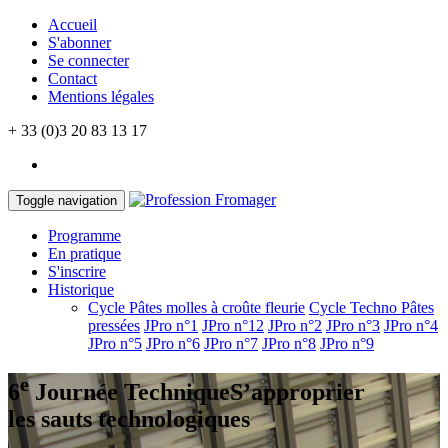
Accueil
S'abonner
Se connecter
Contact
Mentions légales
+ 33 (0)3 20 83 13 17
Toggle navigation
Programme
En pratique
S'inscrire
Historique
Cycle Pâtes molles à croûte fleurie
Cycle Techno Pâtes
pressées
JPro n°1
JPro n°12
JPro n°2
JPro n°3
JPro n°4
JPro n°5
JPro n°6
JPro n°7
JPro n°8
JPro n°9
e
6
Journée Technique
S’approprier
les sauts technologiques