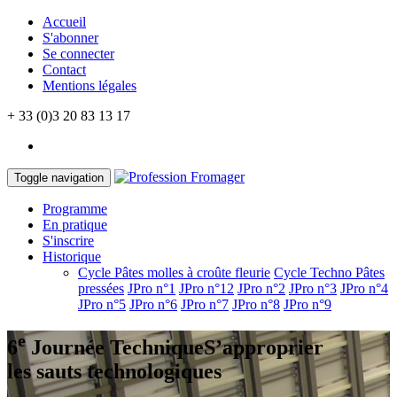
Accueil
S'abonner
Se connecter
Contact
Mentions légales
+ 33 (0)3 20 83 13 17
Toggle navigation
Programme
En pratique
S'inscrire
Historique
Cycle Pâtes molles à croûte fleurie
Cycle Techno Pâtes
pressées
JPro n°1
JPro n°12
JPro n°2
JPro n°3
JPro n°4
JPro n°5
JPro n°6
JPro n°7
JPro n°8
JPro n°9
e
6
Journée Technique
S’approprier
les sauts technologiques