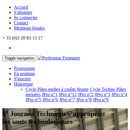
Accueil
S'abonner
Se connecter
Contact
Mentions légales
+ 33 (0)3 20 83 13 17
Toggle navigation
Programme
En pratique
S'inscrire
Historique
Cycle Pâtes molles à croûte fleurie
Cycle Techno Pâtes
pressées
JPro n°1
JPro n°12
JPro n°2
JPro n°3
JPro n°4
JPro n°5
JPro n°6
JPro n°7
JPro n°8
JPro n°9
e
6
Journée Technique
S’approprier
les sauts technologiques