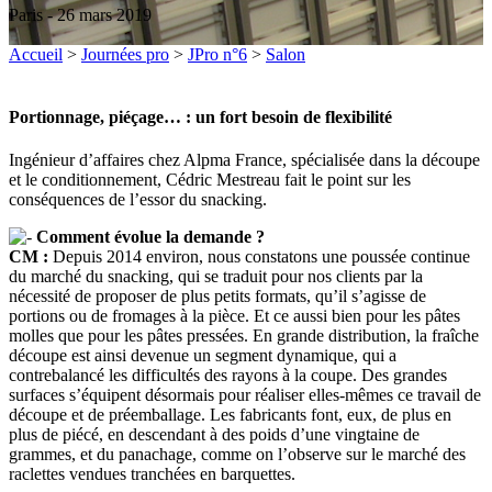
Paris - 26 mars 2019
Accueil
>
Journées pro
>
JPro n°6
>
Salon
Portionnage, piéçage… : un fort besoin de flexibilité
Ingénieur d’affaires chez Alpma France, spécialisée dans la découpe
et le conditionnement, Cédric Mestreau fait le point sur les
conséquences de l’essor du snacking.
Comment évolue la demande ?
CM :
Depuis 2014 environ, nous constatons une poussée continue
du marché du snacking, qui se traduit pour nos clients par la
nécessité de proposer de plus petits formats, qu’il s’agisse de
portions ou de fromages à la pièce. Et ce aussi bien pour les pâtes
molles que pour les pâtes pressées. En grande distribution, la fraîche
découpe est ainsi devenue un segment dynamique, qui a
contrebalancé les difficultés des rayons à la coupe. Des grandes
surfaces s’équipent désormais pour réaliser elles-mêmes ce travail de
découpe et de préemballage. Les fabricants font, eux, de plus en
plus de piécé, en descendant à des poids d’une vingtaine de
grammes, et du panachage, comme on l’observe sur le marché des
raclettes vendues tranchées en barquettes.