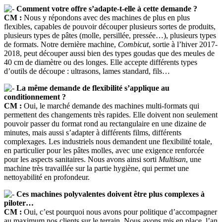
Comment votre offre s’adapte-t-elle à cette demande ?
CM :
Nous y répondons avec des machines de plus en plus
flexibles, capables de pouvoir découper plusieurs sortes de produits,
plusieurs types de pâtes (molle, persillée, pressée…), plusieurs types
de formats. Notre dernière machine,
Combicut
, sortie à l’hiver 2017-
2018, peut découper aussi bien des types goudas que des meules de
40 cm de diamètre ou des longes. Elle accepte différents types
d’outils de découpe : ultrasons, lames standard, fils…
La même demande de flexibilité s’applique au
conditionnement ?
CM :
Oui, le marché demande des machines multi-formats qui
permettent des changements très rapides. Elle doivent non seulement
pouvoir passer du format rond au rectangulaire en une dizaine de
minutes, mais aussi s’adapter à différents films, différents
complexages. Les industriels nous demandent une flexibilité totale,
en particulier pour les pâtes molles, avec une exigence renforcée
pour les aspects sanitaires. Nous avons ainsi sorti
Multisan
, une
machine très travaillée sur la partie hygiène, qui permet une
nettoyabilité en profondeur.
Ces machines polyvalentes doivent être plus complexes à
piloter…
CM :
Oui, c’est pourquoi nous avons pour politique d’accompagner
au maximum nos clients sur le terrain. Nous avons mis en place, l’an