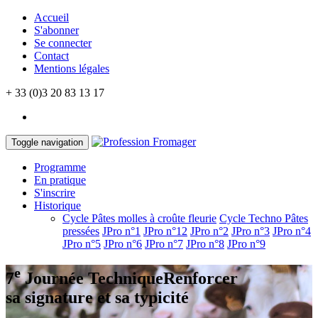
Accueil
S'abonner
Se connecter
Contact
Mentions légales
+ 33 (0)3 20 83 13 17
Toggle navigation
Programme
En pratique
S'inscrire
Historique
Cycle Pâtes molles à croûte fleurie
Cycle Techno Pâtes
pressées
JPro n°1
JPro n°12
JPro n°2
JPro n°3
JPro n°4
JPro n°5
JPro n°6
JPro n°7
JPro n°8
JPro n°9
e
7
Journée Technique
Renforcer
sa signature et sa typicité