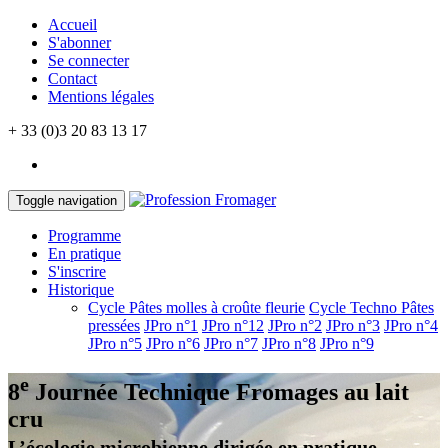
Accueil
S'abonner
Se connecter
Contact
Mentions légales
+ 33 (0)3 20 83 13 17
Toggle navigation
Programme
En pratique
S'inscrire
Historique
Cycle Pâtes molles à croûte fleurie
Cycle Techno Pâtes
pressées
JPro n°1
JPro n°12
JPro n°2
JPro n°3
JPro n°4
JPro n°5
JPro n°6
JPro n°7
JPro n°8
JPro n°9
e
8
Journée Technique
Fromages au lait
cru
L’écologie microbienne dirigée en pratique