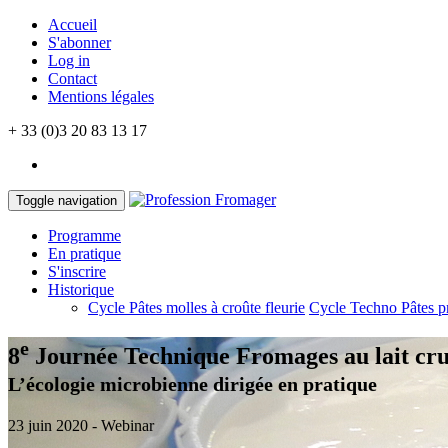
Accueil
S'abonner
Log in
Contact
Mentions légales
+ 33 (0)3 20 83 13 17
Toggle navigation
Programme
En pratique
S'inscrire
Historique
Cycle Pâtes molles à croûte fleurie
Cycle Techno Pâtes p
e
8
Journée Technique
Fromages au lait cr
L’écologie microbienne dirigée en pratique
23 juin 2020 - Webinar