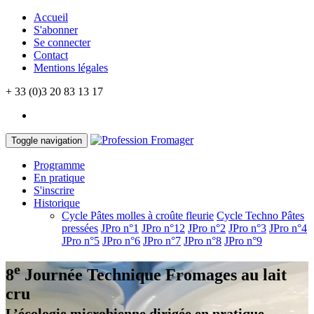
Accueil
S'abonner
Se connecter
Contact
Mentions légales
+ 33 (0)3 20 83 13 17
Toggle navigation
Programme
En pratique
S'inscrire
Historique
Cycle Pâtes molles à croûte fleurie
Cycle Techno Pâtes
pressées
JPro n°1
JPro n°12
JPro n°2
JPro n°3
JPro n°4
JPro n°5
JPro n°6
JPro n°7
JPro n°8
JPro n°9
e
8
Journée Technique
Fromages au lait
cru
L’écologie microbienne dirigée en pratique